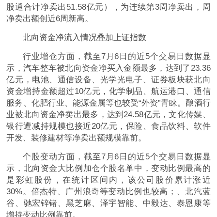
股通合计净卖出51.58亿元），为连续第3周净卖出，周
净卖出额创近6周新高。
北向资金净流入情况叠加上证指数
行业增仓方面，截至7月6日的近5个交易日数据显
示，汽车整车被北向资金净买入金额最多，达到了23.36
亿元，电池、通信设备、光学光电子、证券板块获北向
资金增持金额超过10亿元，化学制品、航运港口、通信
服务、化肥行业、能源金属等也较受“外资”青睐。酿酒行
业被北向资金净卖出最多，达到24.58亿元，文化传媒、
银行遭减持规模也接近20亿元，保险、食品饮料、软件
开发、装修建材等净卖出额规模靠前。
个股变动方面，截至7月6日的近5个交易日数据显
示，北向资金大比例加仓个股名单中，变动比例最高的
是彩虹股份，在统计区间内，该公司股价累计涨近
30%。倍杰特、广州浪奇等变动比例也较高；、北汽蓝
谷、驰宏锌锗、黑芝麻、泽宇智能、中毅达、泰恩康等
增持变动比例靠前。