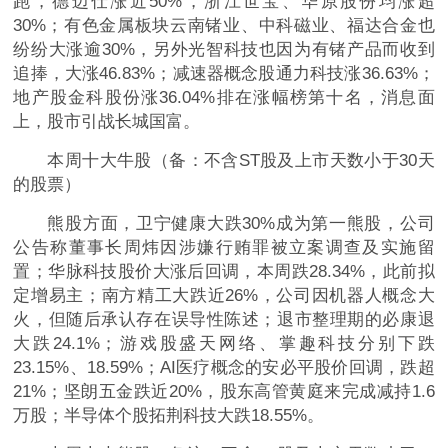
跑，德迈仕涨近50%，浙江世宝、华原股份均涨超
30%；有色金属板块云南锗业、中科磁业、福达合金也
纷纷大涨逾30%，另外光智科技也因为有锗产品而收到
追捧，大涨46.83%；减速器概念股通力科技涨36.63%；
地产股金科股份涨36.04%排在涨幅榜第十名，消息面
上，股市引战长城国富。
本周十大牛股（备：不含ST股及上市天数小于30天
的股票）
熊股方面，卫宁健康大跌30%成为第一熊股，公司
公告称董事长周炜因涉嫌行贿罪被立案调查及实施留
置；华脉科技股价大涨后回调，本周跌28.34%，此前拟
定增易主；南方精工大跌近26%，公司因机器人概念大
火，但随后承认存在误导性陈述；退市整理期的必康退
大跌24.1%；游戏股盛天网络、掌趣科技分别下跌
23.15%、18.59%；AI医疗概念的安必平股价回调，跌超
21%；坚朗五金跌近20%，股东高管黄庭来完成减持1.6
万股；半导体个股拓荆科技大跌18.55%。