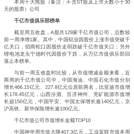
本周十大熊股（备注：不含ST股及上市天数小于30
天的股票）公司
千亿市值俱乐部
榜单
截至周五收盘，A股共129家千亿市值公司，总数较
前一周净增1家。其中，中国铝业因股价上涨市值突破千
亿关口，招商蛇口因股价走弱跌破千亿市值关口；另外
锂电池龙头宁德时代因股价下跌，从万亿市值俱乐部回
落止本榜单。
与前一周五收盘时比较，从市值增减金额来看，近
两周的千亿市值公司中，中国海油、中国石化市值分别
增长466.15亿元、227.8亿元位居前两名，比亚迪市值增
长178.45亿元，山西汾酒、百济神州、兖矿能源市值增
长超150亿元，中国平安、中国太保增长逾140亿元，京
沪高铁、新华保险增长逾100亿元。
千亿市值公司市值增长金额TOP10
中国神华周市值大降407.3亿元，工业富联市值本周