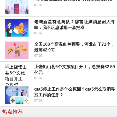
07-07
老鹰新星有意离队？穆雷社媒消息耐人寻
味：我不玩忠诚那一套把戏
07-07
全国108个高温红色预警，河北占了71个，
最高42.9℃
07-07
上饶铅山县6个文旅项目开工，总投资82.59
亿元
07-07
gta5停止工作是什么原因？gta5怎么取消寻
找工作的任务？
07-07
热点推荐