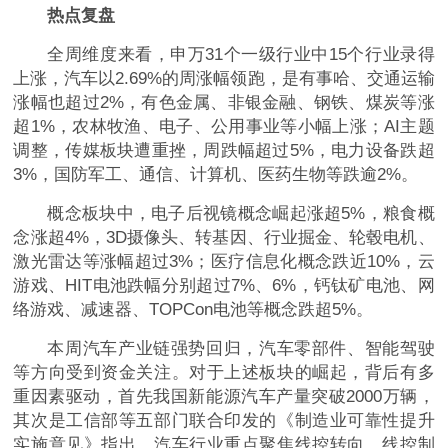
热点复盘
全周维度来看，申万31个一级行业中15个行业录得
上涨，汽车以2.69%的周涨幅领跑，是有事哈、交通运输
涨幅也超过2%，有色金属、非银金融、钢铁、煤炭等涨
超1%，农林牧渔、电子、公用事业等小幅上涨；AI主题
调整，传媒板块遭重挫，周跌幅超过5%，电力设备跌超
3%，国防军工、通信、计算机、医药生物等跌逾2%。
概念板块中，电子后视镜概念崛起涨超5%，粮食概
念涨超4%，3D摄像头、转基因、行业掘金、轮毂电机、
激光雷达等涨幅超过3%；医疗信息化概念跌近10%，云
游戏、HIT电池跌幅分别超过7%、6%，钙钛矿电池、网
络游戏、减速器、TOPCon电池等概念跌超5%。
本周汽车产业链强势回归，汽车零部件、智能驾驶
等方向受到资金关注。对于上述板块的崛起，背后有多
重因素驱动，首先我国新能源汽车产量突破2000万辆，
其次是工信部等五部门联合印发的《制造业可靠性提升
实施意见》指出，汽车行业重点聚焦线控转向、线控制