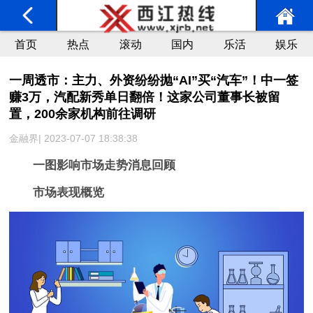
首页
热点
滚动
国内
乐活
娱乐
一周透市：主力、外资纷纷抛“AI”买“汽车”！中一签
赚3万，汽配新秀单日翻倍！这家公司董事长被留
置，200余家机构前往调研
金融界| 2023-07-07 18:38:38
一图影响市场走势消息回顾
市场表现概览