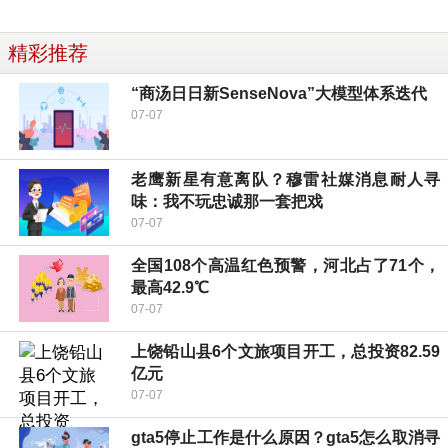
精彩推荐
“商汤日日新SenseNova”大模型体系迭代
07-07
老鹰新星有意离队？穆雷社媒消息耐人寻
味：我不玩忠诚那一套把戏
07-07
全国108个高温红色预警，河北占了71个，
最高42.9℃
07-07
上饶铅山县6个文旅项目开工，总投资82.59
亿元
07-07
gta5停止工作是什么原因？gta5怎么取消寻