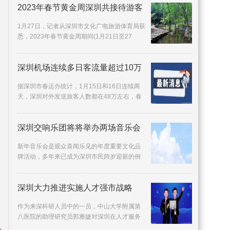
2023年春节黄金周深圳共接待游客
1月27日，记者从深圳市文化广电旅游体育局获
悉，2023年春节黄金周期间(1月21日至27
日)，深圳共接待游客469 25万人次，旅游收入
31 58亿元，
深圳机场连续多日客流量超过10万
据深圳市春运办统计，1月15日和16日连续两
天，深圳对外发送旅客人数都在48万左右，春
运进入客流高峰期。1月15日，深圳春运对外旅
客发送量达
深圳交响乐团将将举办两场音乐会
新年音乐会是观众喜闻乐见的年度重要文化品
牌活动，多年来已成为深圳市民跨岁迎新的例
牌项目。12月30日、31日晚，深圳交响乐团将
在深圳音乐
深圳大力推进实施人才强市战略
作为来深科研人员中的一员，中山大学附属第
八医院的助理研究员郭雅婕对深圳在人才服务
方面的举措赞不绝口：我作为基础研究人员，