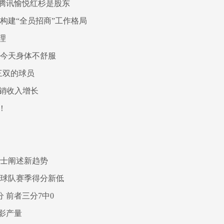
，腾讯愉悦红杉是股东
构建“全员招商”工作格局
理
普今天身体不舒服
三双的球员
承销收入增长
！
院士阐述新趋势
创球队赛季得分新低
 前者三分7中0
影产量