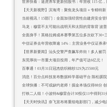
世界快看：途虎养车更新招股书：年营收 115 亿
【天天新视野】滨海湾：聚焦龙头项目＋专精特新 
当前视讯！15部门：全面加强经营性自建房安全管
马龙：穆雷不太可能出战明天和太阳的背靠背 波
全面身手！英格拉姆成本赛季第五位多次砍下30+
中信证券去年营收降逾 14%：主营业务中仅证券
【世界新要闻】汕头交警严查飙车炸街！多人被罚
东莞厚街一市重大项目投用，年产值可达6亿元！
百事通！03月31日冠杰纺织棉纱32S为25500元
消息！百分点科技发布数据科学基础平台 陈松蹊
全球快播：不可或缺约老师！掘金本场仅得88分 
打铁二人组！小波特&穆雷合计30投仅11中得到31分
【天天时快讯】奈飞宣布将重组电影部门，减少电