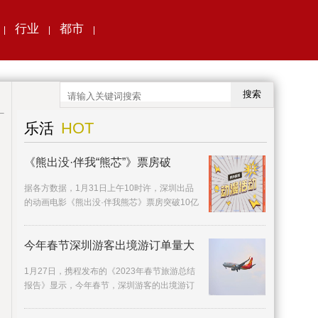
行业
都市
|
|
|
搜索
HOT
乐活
《熊出没·伴我“熊芯”》票房破
据各方数据，1月31日上午10时许，深圳出品
的动画电影《熊出没·伴我熊芯》票房突破10亿
元，在首日票房、档期票房、连续破亿天数等
多方面打
今年春节深圳游客出境游订单量大
1月27日，携程发布的《2023年春节旅游总结
报告》显示，今年春节，深圳游客的出境游订
单量同比去年增长近5倍。相较国内热门景点的
人山人海，