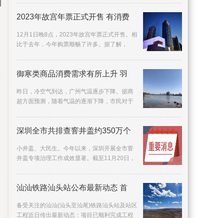
到
很希望自己
2023年故宫年票正式开售 有消费
12月1日晚8点，2023年故宫年票正式开售。相
收
比于去年，今年购票顺畅了许多。据了解，
2022年故宫年票发售时，因短时间内购买年票
人数过多，曾
您
御寒类商品消费需求有所上升 羽
昨日，冷空气到达，广州气温逐步下降。据商
超方面预测，随着气温的逐渐下降，市民对于
换
御寒类商品消费需求有所上升，不少广州商超
准备了有关
深圳全市共排查窨井盖约350万个
小井盖、大民生。今年以来，深圳开展全市窨
井盖专项治理工作成效显著。截至11月20日，
全市共排查窨井盖约350万个，发现存在问题的
窨井盖约3
汕汕铁路汕头站公布最新动态 首
备受关注的汕汕(汕头至汕尾)铁路汕头站及站区
工程近日传出最新动态：项目已顺利完成工程