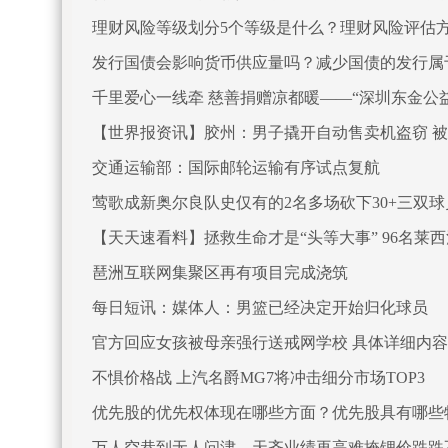
理财风险等级划分5个等级是什么？理财风险评估
发行国债会影响货币供应量吗？减少国债的发行属
千里爱心一线牵 慈善捐赠凉都暖——“深圳东金公
【世界报资讯】胶州：男子撬开自动售卖机盗窃 
交通运输部：国际邮轮运输有序试点复航
莺歌成新奥尔良队史仅有的2名多场砍下30+三双球
【天天速看料】拯救生命才是“头等大事” 96名莱
琶洲互联网集聚区再有项目完成浇筑
每日短讯：媒体人：男篮已经决定开始归化球员
官方回应女孩被母亲强行送戒网学校 具体详细内
不惧价格战 上汽名爵MG7将冲击细分市场TOP3
优先股的优先权体现在哪些方面？优先股具有哪些
万人空巷到无人问津，天齐业绩再高难掩锂价跌跌