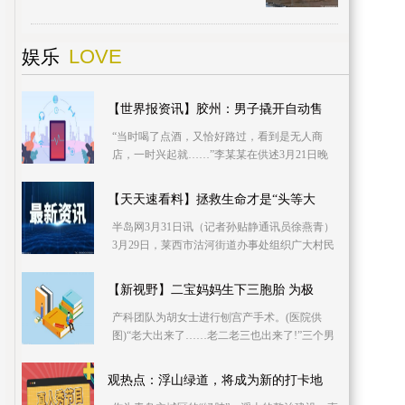
招标工作，由中铁建设集团有限公司中标承
建。目前，
LOVE
娱乐
【世界报资讯】胶州：男子撬开自动售
“当时喝了点酒，又恰好路过，看到是无人商
店，一时兴起就……”李某某在供述3月21日晚
自己因酒后冲动而盗窃自动售货机的盗窃行为
时，后悔不已
【天天速看料】拯救生命才是“头等大
半岛网3月31日讯（记者孙贴静通讯员徐燕青）
3月29日，莱西市沽河街道办事处组织广大村民
干部开展了雷锋月无偿献血活动，130余人参加
活动，其中
【新视野】二宝妈妈生下三胞胎 为极
产科团队为胡女士进行刨宫产手术。(医院供
图)“老大出来了……老二老三也出来了!”三个男
宝宝此起彼伏的响亮哭声,让在场的所有医务人
员都松了
观热点：浮山绿道，将成为新的打卡地