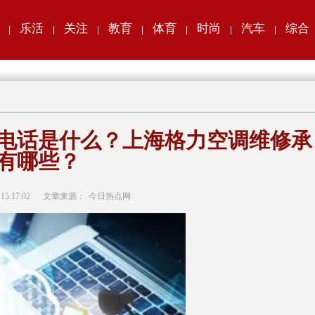
乐活
关注
教育
体育
时尚
汽车
综合
|
|
|
|
|
|
|
电话是什么？上海格力空调维修承
有哪些？
 15:17:02
文章来源：
今日热点网