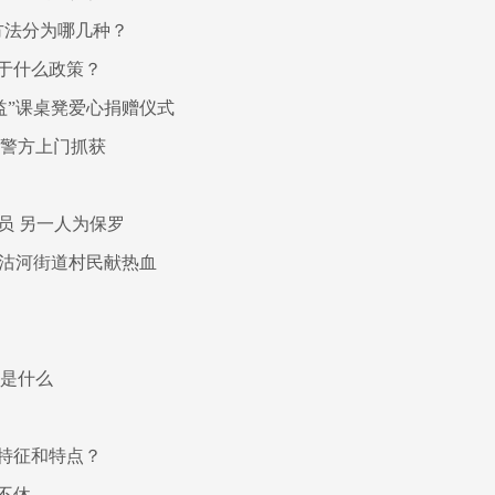
方法分为哪几种？
于什么政策？
益”课桌凳爱心捐赠仪式
被警方上门抓获
员 另一人为保罗
西沽河街道村民献热血
容是什么
特征和特点？
不休