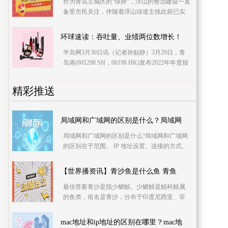
作为青岛主城区的“绿肺”，浮山的整治建设一直
备受市民关注，伴随着浮山绿道主线此前已实
现全部贯通，这里将成为市民登山赏景、游玩
的新打卡
环球速读：吞吐量、业绩两位数增长！
半岛网3月30日讯（记者孙贴静）3月29日，青
岛港(601298 SH，06198 HK)发布2022年年度报
告，2022年完成货物吞吐量6 27亿吨，同比增
精彩推送
局域网和广域网的区别是什么？局域网
局域网和广域网的区别是什么?局域网和广域网
的区别在于范围、 IP 地址设置、连接的方式、
作用以及它们的接口类型。局域网的覆盖范围
一般
【世界播资讯】青沙鱼是什么鱼 青鱼
最佳答案青沙是指少鳞鱚。少鳞鱚是鱚科鱚属
的鱼类，俗名是青沙，分布于印度尼西亚、菲
律宾、朝鲜、日本、台湾岛以及南海及东海
等。少鳞鱚是小
mac地址和ip地址的区别在哪里？mac地