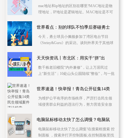
mac地址和ip地址的区别在哪里?MAC地址是物
理地址，IP地址是逻辑地址。MAC地址是不可
改变的,IP地址是可以更改的。MAC地址的长度
为48位(6个字
世界看点：别的球队不怕季后赛碰勇士
今天，勇士球员小佩顿参加了湾区电台节目
《Steiny&Guru》的采访。谈到外界关于其他球
队不怕在季后赛遇到勇士的言论，小佩顿说
道：“我们季后赛
天天快资讯丨市北区：用实干“拼”出
数千栋老旧楼院“内外兼修”，让上万居民过
上“新生活”；10处山头公园陆续“整妆”，与一批
批上新的口袋公园、林荫道一起悄然融入居民
生活；
世界速递！快举报！青岛公开征集14类
为维护公平有序的市场秩序，严厉打击民生领
域侵害群众利益的违法行为，努力营造安全放
心的消费环境，青岛市市场监管局决定开展
2023民生领域案
电脑鼠标移动太快了怎么调慢？电脑鼠
电脑鼠标移动太快了怎么调慢?在搜索框搜索 控
制面板 ，搜索并打开控制面板;在控制面板里找