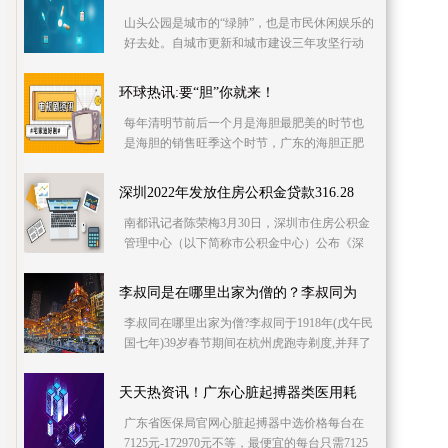
山头公园是城市的“绿肺”，也是市民休闲娱乐的
好去处。自城市更新和城市建设三年攻坚行动
展开以来，浮山森林公园的建设整治，一直受
到岛城市
环球热讯:要“胆”你就来！
每年清明节前后一个月是海胆最肥美的时节也
是海胆的销售旺季这个时节，广东的海胆正肥
美海胆生长的“绝佳场所”海胆是海洋里一种古老
的生物它
深圳2022年发放住房公积金贷款316.28
南都讯记者陈荣梅3月30日，深圳市住房公积金
管理中心（以下简称市公积金中心）公布《深
圳市住房公积金2022年年度报告》。2022年，
深圳共有718 86万职
李叔同是在哪里出家为僧的？李叔同为
李叔同在哪里出家为僧?李叔同于1918年(戊午民
国七年)39岁春节期间在杭州虎跑寺剃度,并拜了
悟和尚为其在家弟子,取名演音,号弘一。农历七
月十
天天热资讯！广东心脏起搏器类医用耗
广东省医保局官网心脏起搏器中选价格每台在
7125元-172970元不等，最便宜的每台只需7125