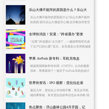
到并打开鼠标设置：(查看方式设置为大图标);
在
乐山大佛不能拜的原因是什么？乐山大
乐山大佛不能拜的原因是什么?乐山大佛不能拜
的原因 因为乐山大佛是空心佛,在宗教信仰里空
心佛是不能拜的。而除了乐山大佛不能拜以外,
还有
全球快消息！安溪：“跨省通办”更便
“点赞!‘跨省通办’太方便了，一趟就帮我哥完成
了迁户口的心愿!”近日，在安溪县公安局凤城派
出所户籍窗口，易女士接过崭新的户口簿时，
向户
苹果 AirPods 新专利：耳机充电盒
根据美国商标和专利局（USPTO）公示的最新
清单，苹果获得了一项关于AirPods耳机的设计
专利 最大的亮点在于充电盒正面配有一个触控
屏幕，可用于控
世界快资讯：IPO 观察：货拉拉赴港
最近几年，货拉拉上市传闻不断，而且从司机
端到乘客端，有关货拉拉的争议也从未停歇 现
年46岁的货拉拉创始人周胜馥直接持有货拉拉0
31%股权
热点聚焦：浮山森林公园4月开园，记