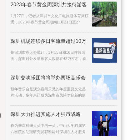
2023年春节黄金周深圳共接待游客
1月27日，记者从深圳市文化广电旅游体育局获
悉，2023年春节黄金周期间(1月21日至27
日)，深圳共接待游客469 25万人次，旅游收入
31 58亿元，
深圳机场连续多日客流量超过10万
据深圳市春运办统计，1月15日和16日连续两
天，深圳对外发送旅客人数都在48万左右，春
运进入客流高峰期。1月15日，深圳春运对外旅
客发送量达
深圳交响乐团将将举办两场音乐会
新年音乐会是观众喜闻乐见的年度重要文化品
牌活动，多年来已成为深圳市民跨岁迎新的例
牌项目。12月30日、31日晚，深圳交响乐团将
在深圳音乐
深圳大力推进实施人才强市战略
的
作为来深科研人员中的一员，中山大学附属第
八医院的助理研究员郭雅婕对深圳在人才服务
方面的举措赞不绝口：我作为基础研究人员，