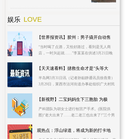
招标工作，由中铁建设集团有限公司中标承
建。目前，
LOVE
娱乐
【世界报资讯】胶州：男子撬开自动售
“当时喝了点酒，又恰好路过，看到是无人商
店，一时兴起就……”李某某在供述3月21日晚
自己因酒后冲动而盗窃自动售货机的盗窃行为
时，后悔不已
【天天速看料】拯救生命才是“头等大
半岛网3月31日讯（记者孙贴静通讯员徐燕青）
3月29日，莱西市沽河街道办事处组织广大村民
干部开展了雷锋月无偿献血活动，130余人参加
活动，其中
【新视野】二宝妈妈生下三胞胎 为极
产科团队为胡女士进行刨宫产手术。(医院供
图)“老大出来了……老二老三也出来了!”三个男
宝宝此起彼伏的响亮哭声,让在场的所有医务人
员都松了
观热点：浮山绿道，将成为新的打卡地