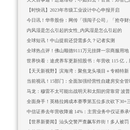
【时快讯】2023年市级工业设计中心申报开启
今日讯！华帝股份：网传「强闯子公司」「抢夺财
内风湿是怎么引起的女性_内风湿是怎么引起的
全球短讯！中山提前还贷需多久？记者实测
全球热点评！佛山顺德9111万元挂牌一宗商服用地 
世界快看：途虎养车更新招股书：年营收 115 亿
【天天新视野】滨海湾：聚焦龙头项目＋专精特新 
当前视讯！15部门：全面加强经营性自建房安全管
马龙：穆雷不太可能出战明天和太阳的背靠背 波
全面身手！英格拉姆成本赛季第五位多次砍下30+
中信证券去年营收降逾 14%：主营业务中仅证券
【世界新要闻】汕头交警严查飙车炸街！多人被罚