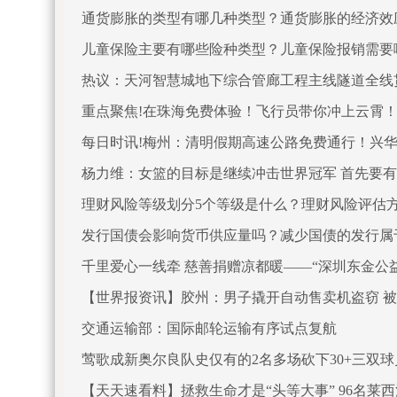
通货膨胀的类型有哪几种类型？通货膨胀的经济效
儿童保险主要有哪些险种类型？儿童保险报销需要
热议：天河智慧城地下综合管廊工程主线隧道全线
重点聚焦!在珠海免费体验！飞行员带你冲上云霄
每日时讯!梅州：清明假期高速公路免费通行！兴华
杨力维：女篮的目标是继续冲击世界冠军 首先要
理财风险等级划分5个等级是什么？理财风险评估
发行国债会影响货币供应量吗？减少国债的发行属
千里爱心一线牵 慈善捐赠凉都暖——“深圳东金公
【世界报资讯】胶州：男子撬开自动售卖机盗窃 
交通运输部：国际邮轮运输有序试点复航
莺歌成新奥尔良队史仅有的2名多场砍下30+三双球
【天天速看料】拯救生命才是“头等大事” 96名莱