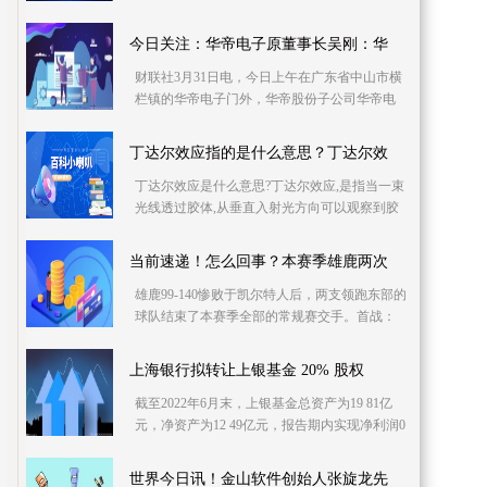
比亚迪股份有限公司汽车产业办主任，汽车销
售研究院院长
今日关注：华帝电子原董事长吴刚：华
财联社3月31日电，今日上午在广东省中山市横
栏镇的华帝电子门外，华帝股份子公司华帝电
子原董事长吴刚被拦在门外。吴刚主动电话联
系财联社记者
丁达尔效应指的是什么意思？丁达尔效
丁达尔效应是什么意思?丁达尔效应,是指当一束
光线透过胶体,从垂直入射光方向可以观察到胶
体里出现的一条光亮的通路,这种现象即是丁达
尔效应
当前速递！怎么回事？本赛季雄鹿两次
雄鹿99-140惨败于凯尔特人后，两支领跑东部的
球队结束了本赛季全部的常规赛交手。首战：
凯尔特人139-118大胜雄鹿本场比赛塔图姆22中
14轰下41分
上海银行拟转让上银基金 20% 股权
截至2022年6月末，上银基金总资产为19 81亿
元，净资产为12 49亿元，报告期内实现净利润0
74亿元 在上海联合产权交易所官
世界今日讯！金山软件创始人张旋龙先