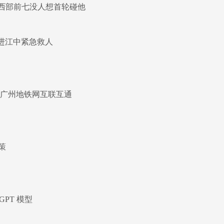
但西部前七没人想首轮碰他
进江中紧急救人
与广州地铁网互联互通
策
PT 模型