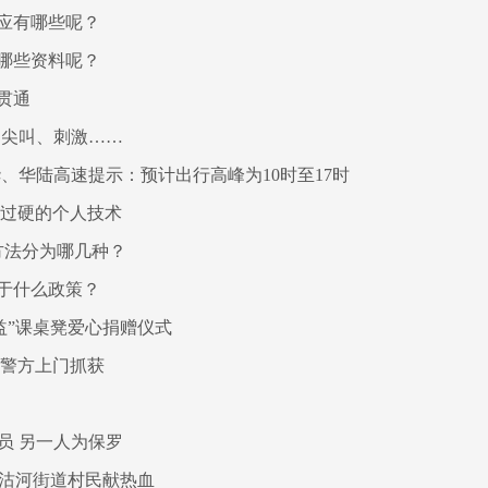
应有哪些呢？
哪些资料呢？
贯通
！尖叫、刺激……
、华陆高速提示：预计出行高峰为10时至17时
有过硬的个人技术
方法分为哪几种？
于什么政策？
益”课桌凳爱心捐赠仪式
被警方上门抓获
员 另一人为保罗
西沽河街道村民献热血