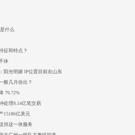
容是什么
特征和特点？
不休
阳光明媚 IP位置目前在山东
一般几月份出？
79.72%
处理8.14亿笔交易
15186亿美元
提供这一块服务
辞去广州一线队主教练职务