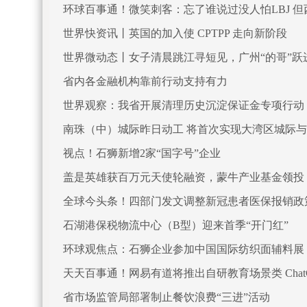
环球百事通！微笑刺客：忘了谁说过没人怕LBJ 
世界快资讯丨英国的加入使 CPTPP 走向新阶段
世界微动态丨女子清晨跳江寻短见，广州“的哥”跃
省内各金融机构靠前行动支持有力
世界观察：我省开展清理历史沉淀保证金专项行动
南珠（中）城际昨日动工 将首次实现大湾区城际
视点！石狮新增2家“国字号”企业
盖是英雄获百万元天使轮融资，蒙牛产业基金领投
全球今头条！四部门发文调整新冠患者医保报销政
石湖港保税物流中心（B型）迎来首季“开门红”
环球观焦点：石狮企业参加中国国际纺织面辅料展
天天百事通！网易有道将推出自研教育场景类 ChatG
省市场监管局部署制止餐饮浪费“三进”活动