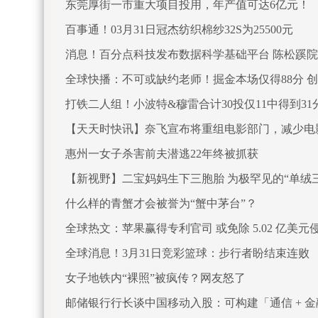
东莞厚街一市重大项目投用，年产值可达6亿元！
百事通！03月31日冠杰纺织棉纱32S为25500元
消息！百分点科技发布数据科学基础平台 陈松蹊
全球快播：不可或缺约老师！掘金本场仅得88分 
打铁二人组！小波特&穆雷合计30投仅11中得到31分
【天天时快讯】奈飞宣布将重组电影部门，减少电
惠州一女子杀害前夫潜逃22年终被抓获
【新视野】二宝妈妈生下三胞胎 为极罕见的“单绒
什么样的青蟹才会被誉为“蟹中茅台”？
全球热文：苹果赢得专利官司 或免除 5.02 亿美元
全球消息！3月31日竞彩篮球：步行者盼结束连败
女子地铁内“裸照”被疯传？网友怒了
邮储银行行长谈中国移动入股：可构建「通信 + 