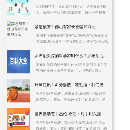
3月29日下午，金山软件创始人、方正集团创始
人、泉州一中1974届杰出校友、泉州一中校友
总会会长张旋龙先生回到母校泉州一中。张旋
龙(中)回母校
紧急预警！佛山有家长被骗19万元
近期不少家长反映“孩子”从“校讯通”发来短信让
其添加QQ商量学习事宜在QQ上“孩子”又提出报
名参加名师培训班名额有限需立即向“教务处”缴
罗布泊失踪的科学家叫什么？罗布泊九
罗布泊失踪的科学家叫什么?科学家彭加木在罗
布泊的沙漠里离奇的失踪了，消失的无影无
踪，除了17 5公里的脚印和一个大白兔奶糖糖
纸，他什么
环球短讯！41分惨败！霍勒迪：我们没
今日NBA常规赛，雄鹿在主场以99-140惨败于
凯尔特人。赛后，霍勒迪接受了记者采访。谈
到这场惨败，他说道：“我觉得我们是专注于这
场比赛的。然
世界微动态丨杰伦-布朗：对手用头撞
今日NBA常规赛，凯尔特人在客场以140-99大
胜雄鹿。赛后，杰伦-布朗接受了记者采访。他