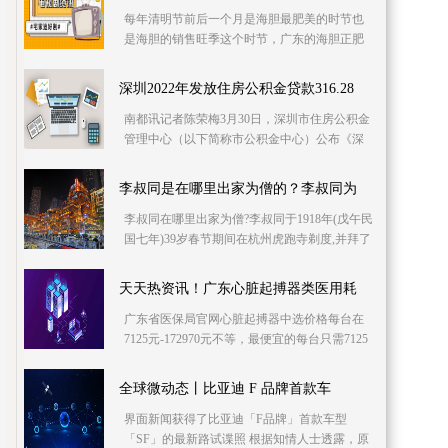
每年清明节前后一个月是海胆最肥美的时节也
是海胆的销售旺季这个时节，广东的海胆正肥
美海胆生长的“绝佳场所”海胆是海洋里一种古老
的生物它
深圳2022年发放住房公积金贷款316.28
南都讯记者陈荣梅3月30日，深圳市住房公积金
管理中心（以下简称市公积金中心）公布《深
圳市住房公积金2022年年度报告》。2022年，
深圳共有718 86万职
李叔同是在哪里出家为僧的？李叔同为
李叔同在哪里出家为僧?李叔同于1918年(戊午民
国七年)39岁春节期间在杭州虎跑寺剃度,并拜了
悟和尚为其在家弟子,取名演音,号弘一。农历七
月十
天天热资讯！广东心脏起搏器类医用耗
广东省医保局官网心脏起搏器中选价格每台在
7125元-172970元不等，最便宜的每台只需7125
元；按注册证数计算报名产品共有152个，中选
产品150个，中选率
全球微动态丨比亚迪 F 品牌首款车
界面新闻获得了比亚迪「F品牌」首款车型
「SF」的最新路试谍照 根据知情人士透露，原