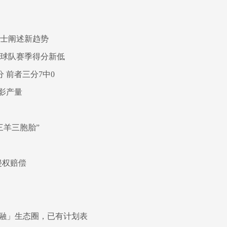
院士阐述新趋势
创球队赛季得分新低
 前者三分7中0
影产量
三羊三胞胎”
侵权赔偿
金融」生态圈，已有计划表