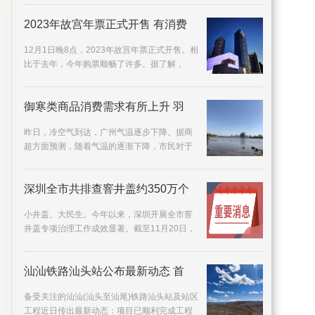
很希望自己
2023年故宫年票正式开售 有消费
12月1日晚8点，2023年故宫年票正式开售。相
比于去年，今年购票顺畅了许多。据了解，
2022年故宫年票发售时，因短时间内购买年票
人数过多，曾
御寒类商品消费需求有所上升 羽
昨日，冷空气到达，广州气温逐步下降。据商
超方面预测，随着气温的逐渐下降，市民对于
御寒类商品消费需求有所上升，不少广州商超
准备了有关
深圳全市共排查窨井盖约350万个
小井盖、大民生。今年以来，深圳开展全市窨
井盖专项治理工作成效显著。截至11月20日，
全市共排查窨井盖约350万个，发现存在问题的
窨井盖约3
汕汕铁路汕头站公布最新动态 首
备受关注的汕汕(汕头至汕尾)铁路汕头站及站区
工程近日传出最新动态：项目已顺利完成工程