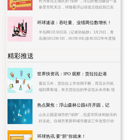
作为青岛主城区的“绿肺”，浮山的整治建设一直
备受市民关注，伴随着浮山绿道主线此前已实
现全部贯通，这里将成为市民登山赏景、游玩
的新打卡
环球速读：吞吐量、业绩两位数增长！
半岛网3月30日讯（记者孙贴静）3月29日，青
岛港(601298 SH，06198 HK)发布2022年年度报
告，2022年完成货物吞吐量6 27亿吨，同比增
精彩推送
世界快资讯：IPO 观察：货拉拉赴港
最近几年，货拉拉上市传闻不断，而且从司机
端到乘客端，有关货拉拉的争议也从未停歇 现
年46岁的货拉拉创始人周胜馥直接持有货拉拉0
31%股权
热点聚焦：浮山森林公园4月开园，记
山头公园是城市的“绿肺”，也是市民休闲娱乐的
好去处。自城市更新和城市建设三年攻坚行动
展开以来，浮山森林公园的建设整治，一直受
到岛城市
环球热讯:要“胆”你就来！