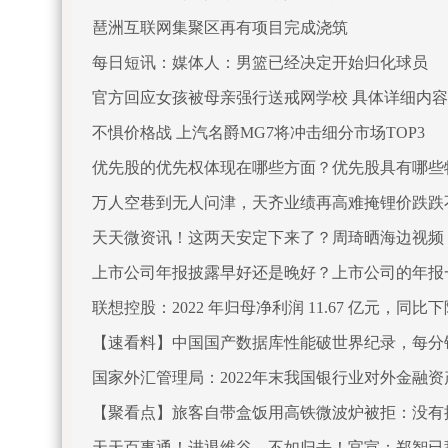
琶洲互联网集聚区再有项目完成浇筑
每日短讯：媒体人：男篮已经决定开始归化球员
官方回应女孩被母亲强行送戒网学校 具体详细内
不惧价格战 上汽名爵MG7将冲击细分市场TOP3
优先股的优先权体现在哪些方面？优先股具有哪些
万人空巷到无人问津，天齐业绩再高难掩锂价跌跌
天天微资讯！这两天安定下来了？周琦晒海边视频：
上市公司年报披露早好还是晚好？上市公司的年报
联想控股：2022 年归母净利润 11.67 亿元，同比下降 
【速看料】中国国产数据库性能破世界纪录，每分钟
国家外汇管理局：2022年末我国银行业对外金融资产
【聚看点】旅客自带盒饭用高铁微波炉被拒：没有
天天百事通！进退维谷，不如归去！官宣：郑智已