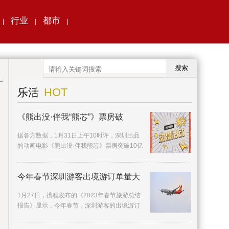
行业
都市
|
|
|
搜索
HOT
乐活
《熊出没·伴我“熊芯”》票房破
据各方数据，1月31日上午10时许，深圳出品
的动画电影《熊出没·伴我熊芯》票房突破10亿
元，在首日票房、档期票房、连续破亿天数等
多方面打
今年春节深圳游客出境游订单量大
1月27日，携程发布的《2023年春节旅游总结
报告》显示，今年春节，深圳游客的出境游订
单量同比去年增长近5倍。相较国内热门景点的
人山人海，