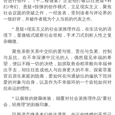
合进行创作，《十二楼谜案》正是他打破以往悬疑+科
幻/奇幻、悬疑+惊悚的创作模式，立足现实主义，聚焦
社会议题的突破之作，一经发表，受到读者与评论界的
一致好评，并被作者视为个人当前的代表之作。
* 悬疑+现实主义的社会派推理作品，在生活化的语
境下，显微镜式观察社会世相，手术刀式剖析人性之复
杂幽微。
聚焦亲密关系中交织的爱与恨、责任与负累、控制
与反抗。在不幸深渊中沉沦的人，偶然窥见幸福的希
望，便以不顾一切的决绝，如抓取救命稻草般向幸福伸
出手去，却往往造成他人与自身更大的不幸。探索罪案
背后原生家庭的隐痛，爱如何在沟通缺位的偏执下毁掉
爱的对象与自身，以及作为不幸循环的一个齿轮如何对
抗命运的惯性。
* 以极致的烧脑体验，颠覆对社会派推理作品“重社
会，轻推理”的刻板印象。
巨额遗产继承者们接连遇害，命运的馈赠似乎早已