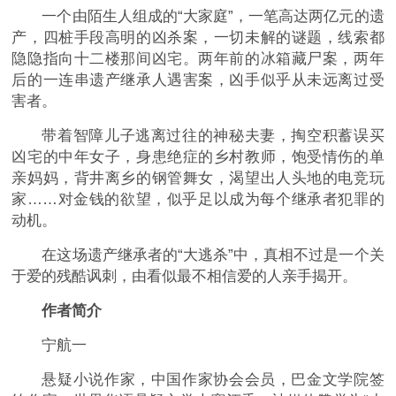
一个由陌生人组成的“大家庭”，一笔高达两亿元的遗
产，四桩手段高明的凶杀案，一切未解的谜题，线索都
隐隐指向十二楼那间凶宅。两年前的冰箱藏尸案，两年
后的一连串遗产继承人遇害案，凶手似乎从未远离过受
害者。
带着智障儿子逃离过往的神秘夫妻，掏空积蓄误买
凶宅的中年女子，身患绝症的乡村教师，饱受情伤的单
亲妈妈，背井离乡的钢管舞女，渴望出人头地的电竞玩
家……对金钱的欲望，似乎足以成为每个继承者犯罪的
动机。
在这场遗产继承者的“大逃杀”中，真相不过是一个关
于爱的残酷讽刺，由看似最不相信爱的人亲手揭开。
作者简介
宁航一
悬疑小说作家，中国作家协会会员，巴金文学院签