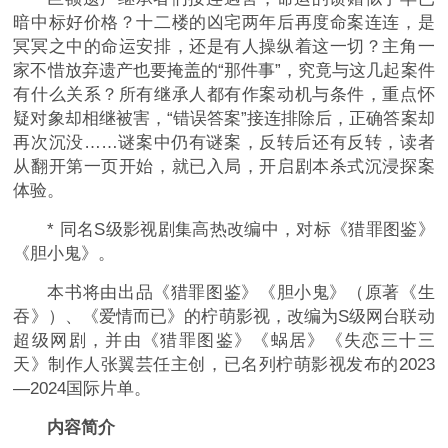
暗中标好价格？十二楼的凶宅两年后再度命案连连，是
冥冥之中的命运安排，还是有人操纵着这一切？主角一
家不惜放弃遗产也要掩盖的“那件事”，究竟与这几起案件
有什么关系？所有继承人都有作案动机与条件，重点怀
疑对象却相继被害，“错误答案”接连排除后，正确答案却
再次沉没……谜案中仍有谜案，反转后还有反转，读者
从翻开第一页开始，就已入局，开启剧本杀式沉浸探案
体验。
* 同名S级影视剧集高热改编中，对标《猎罪图鉴》
《胆小鬼》。
本书将由出品《猎罪图鉴》《胆小鬼》（原著《生
吞》）、《爱情而已》的柠萌影视，改编为S级网台联动
超级网剧，并由《猎罪图鉴》《蜗居》《失恋三十三
天》制作人张翼芸任主创，已名列柠萌影视发布的2023
—2024国际片单。
内容简介