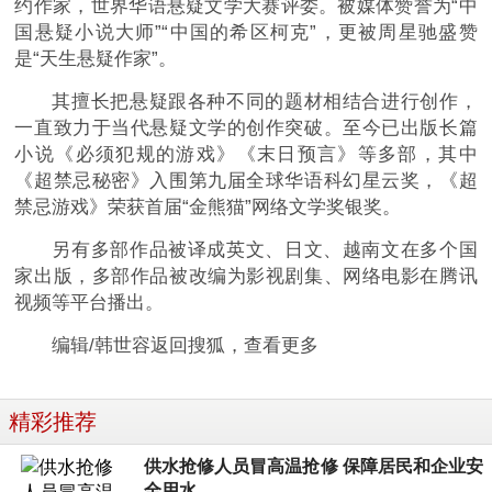
约作家，世界华语悬疑文学大赛评委。被媒体赞誉为“中
国悬疑小说大师”“中国的希区柯克”，更被周星驰盛赞
是“天生悬疑作家”。
其擅长把悬疑跟各种不同的题材相结合进行创作，
一直致力于当代悬疑文学的创作突破。至今已出版长篇
小说《必须犯规的游戏》《末日预言》等多部，其中
《超禁忌秘密》入围第九届全球华语科幻星云奖，《超
禁忌游戏》荣获首届“金熊猫”网络文学奖银奖。
另有多部作品被译成英文、日文、越南文在多个国
家出版，多部作品被改编为影视剧集、网络电影在腾讯
视频等平台播出。
编辑/韩世容返回搜狐，查看更多
精彩推荐
供水抢修人员冒高温抢修 保障居民和企业安
全用水