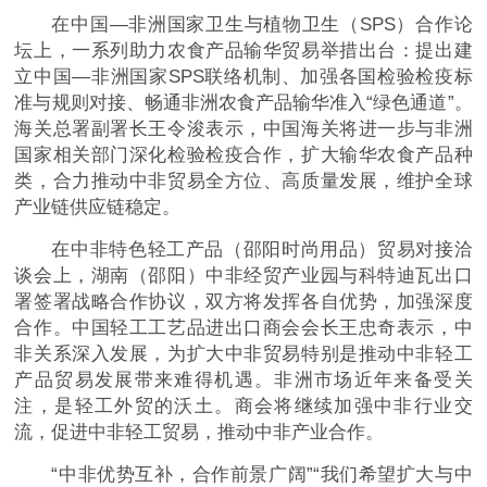
在中国—非洲国家卫生与植物卫生（SPS）合作论
坛上，一系列助力农食产品输华贸易举措出台：提出建
立中国—非洲国家SPS联络机制、加强各国检验检疫标
准与规则对接、畅通非洲农食产品输华准入“绿色通道”。
海关总署副署长王令浚表示，中国海关将进一步与非洲
国家相关部门深化检验检疫合作，扩大输华农食产品种
类，合力推动中非贸易全方位、高质量发展，维护全球
产业链供应链稳定。
在中非特色轻工产品（邵阳时尚用品）贸易对接洽
谈会上，湖南（邵阳）中非经贸产业园与科特迪瓦出口
署签署战略合作协议，双方将发挥各自优势，加强深度
合作。中国轻工工艺品进出口商会会长王忠奇表示，中
非关系深入发展，为扩大中非贸易特别是推动中非轻工
产品贸易发展带来难得机遇。非洲市场近年来备受关
注，是轻工外贸的沃土。商会将继续加强中非行业交
流，促进中非轻工贸易，推动中非产业合作。
“中非优势互补，合作前景广阔”“我们希望扩大与中