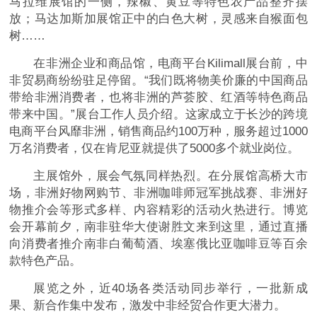
马拉维展馆的一侧，辣椒、黄豆等特色农产品整齐摆
放；马达加斯加展馆正中的白色大树，灵感来自猴面包
树……
在非洲企业和商品馆，电商平台Kilimall展台前，中
非贸易商纷纷驻足停留。“我们既将物美价廉的中国商品
带给非洲消费者，也将非洲的芦荟胶、红酒等特色商品
带来中国。”展台工作人员介绍。这家成立于长沙的跨境
电商平台风靡非洲，销售商品约100万种，服务超过1000
万名消费者，仅在肯尼亚就提供了5000多个就业岗位。
主展馆外，展会气氛同样热烈。在分展馆高桥大市
场，非洲好物网购节、非洲咖啡师冠军挑战赛、非洲好
物推介会等形式多样、内容精彩的活动火热进行。博览
会开幕前夕，南非驻华大使谢胜文来到这里，通过直播
向消费者推介南非白葡萄酒、埃塞俄比亚咖啡豆等百余
款特色产品。
展览之外，近40场各类活动同步举行，一批新成
果、新合作集中发布，激发中非经贸合作更大潜力。