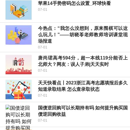
苹果14手势密码怎么设置_环球快看
07-01
今热点：“我怎么没想到，原来围棋可以这
么玩儿！”——胡晓苓老师教师培训课堂现
场报道
07-01
唐尚珺高考594分，超一本线119分能否上
北师大？网友：误人子弟|天天实时
07-01
天天快看点丨2023浙江高考志愿填报后多久
知道录取结果 怎么查录取状态
07-01
国债逆回购可以长期持有吗 如何提升购买国
债逆回购收益
07-01